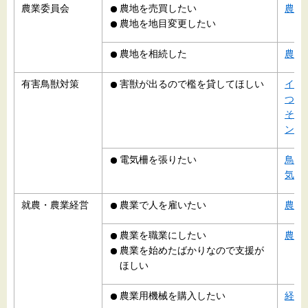
農業委員会
農地を売買したい
農地
農地を地目変更したい
農地を相続した
農地
有害鳥獣対策
害獣が出るので檻を貸してほしい
イノ
つい
その
ン、
電気柵を張りたい
鳥獣
気柵
就農・農業経営
農業で人を雇いたい
農の
農業を職業にしたい
農業
農業を始めたばかりなので支援が
ほしい
農業用機械を購入したい
経営