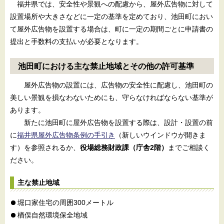
福井県では、安全性や景観への配慮から、屋外広告物に対して
設置場所や大きさなどに一定の基準を定めており、池田町におい
て屋外広告物を設置する場合は、町に一定の期間ごとに申請書の
提出と手数料の支払いが必要となります。
池田町における主な禁止地域とその他の許可基準
屋外広告物の設置には、広告物の安全性に配慮し、池田町の
美しい景観を損なわないためにも、守らなければならない基準が
あります。
新たに池田町に屋外広告物を設置する際は、設計・設置の前
に
福井県屋外広告物条例の手引き
（新しいウインドウが開きま
す）を参照されるか、
役場総務財政課（庁舎2階）
までご相談く
ださい。
主な禁止地域
堀口家住宅の周囲300メートル
楢俣自然環境保全地域