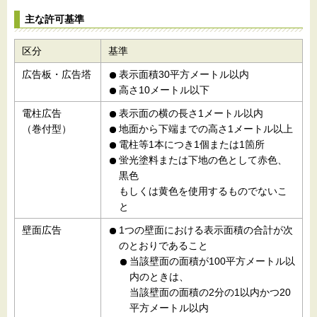
主な許可基準
区分
基準
広告板・広告塔
表示面積30平方メートル以内
高さ10メートル以下
電柱広告
表示面の横の長さ1メートル以内
（巻付型）
地面から下端までの高さ1メートル以上
電柱等1本につき1個または1箇所
蛍光塗料または下地の色として赤色、
黒色
もしくは黄色を使用するものでないこ
と
壁面広告
1つの壁面における表示面積の合計が次
のとおりであること
当該壁面の面積が100平方メートル以
内のときは、
当該壁面の面積の2分の1以内かつ20
平方メートル以内