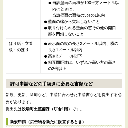
当該壁面の面積が100平方メートル以
内のときは、
当該壁面の面積の5分の1以内
壁面の端から突出しないこと
取り付けられる壁面の窓その他の開口
部を閉鎖しないこと
はり紙・立看
表示面の縦の長さ2メートル以内、横の
板・のぼり
長さ1メートル以内
高さ3メートル以下
相互間距離は、いずれか高い方の高さ
の2倍以上
許可申請などの手続きに必要な書類など
新規、更新、除却など、申請に合わせた申請書などを提出する必
要があります。
提出先は
役場町土整備課（庁舎1階）
です。
新規申請（広告物を新たに設置するとき）