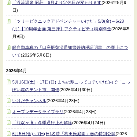
「渓流温泉 冠荘」6月より定休日が変わります
(2026年5月9
日)
「ツリーピクニックアドベンチャーいけだ」5/8(金)～6/29
(月)【10周年企画 第三弾】アクティビティ特別料金
(2026年5
月9日)
軽自動車税の「口座振替済通知書兼納税証明書」の廃止につ
いて
(2026年5月8日)
2026年4月
5月16日(土)・17日(日) まちの駅こってコテいけだ内で「こっ
ぽい屋のテント市」開催
(2026年4月30日)
いけだチャンネル
(2026年4月28日)
オープンデータライブラリ
(2026年4月28日)
「龍双ヶ滝」冬季通行止め解除
(2026年4月24日)
6月5日(金)～7日(日)名勝「梅田氏庭園」春の特別公開
(2026