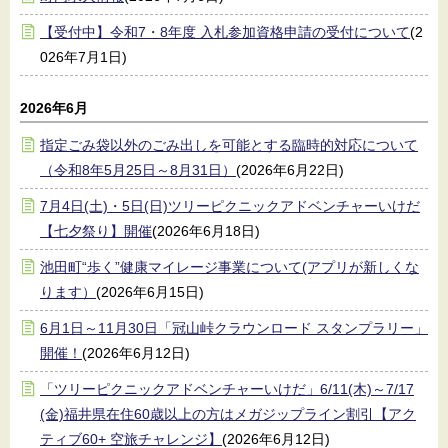
【受付中】令和7・8年度 入札参加資格申請の受付について
(2
026年7月1日)
2026年6月
指定ごみ袋以外のごみ出しを可能とする臨時的対応について
（令和8年5月25日～8月31日）
(2026年6月22日)
7月4日(土)・5日(日)ツリーピクニックアドベンチャーいけだ
【七夕祭り】開催
(2026年6月18日)
池田町“歩く”健康マイレージ事業について(アプリが新しくな
ります）
(2026年6月15日)
6月1日～11月30日「冠山峠クラウンロード スタンプラリー」
開催！
(2026年6月12日)
「ツリーピクニックアドベンチャーいけだ」6/11(木)～7/17
(金)福井県在住60歳以上の方はメガジップライン割引【アク
ティブ60+ 空旅チャレンジ】
(2026年6月12日)