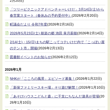
2月20日)
「ツリーピクニックアドベンチャーいけだ」3月14日(土)から
春営業スタート（春休みの予約受付中）
(2026年2月20日)
町議会だより 令和7年度
(2026年2月16日)
2026年5月23日(土) 能楽の郷 池田 皐月薪能
(2026年2月14日)
2/14(土)・15(日)まちの駅こってコテいけだ内で「こっぽい屋
のテント市」開催
(2026年2月13日)
図書館イベントのお知らせ
(2026年2月12日)
2026年1月
NHKが「こころの風景」エピソード募集！
(2026年1月22日)
「新保ファミリースキー場」そり遊び解禁！
(2026年1月10日)
「あそびハウスこどもと森」に干支にちなんだ遊具が登場
(20
26年1月10日)