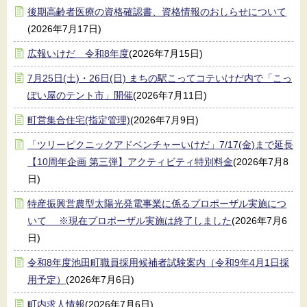
後期高齢者医療の資格確認書、資格情報のおしらせについて
(2026年7月17日)
広報いけだ 令和8年度
(2026年7月15日)
7月25日(土)・26日(日) まちの駅こってコテいけだ内で「こっ
ぽい屋のテント市」開催
(2026年7月11日)
町営集合住宅(指定管理)
(2026年7月9日)
「ツリーピクニックアドベンチャーいけだ」7/17(金)まで延長
【10周年企画 第三弾】アクティビティ特別料金
(2026年7月8
日)
特産振興営農型太陽光発電事業に係るプロポーザル実施につ
いて ※現在プロポーザル実施は終了しました
(2026年7月6
日)
令和8年度池田町職員採用候補者試験案内（令和9年4月1日採
用予定）
(2026年7月6日)
町内求人情報
(2026年7月6日)