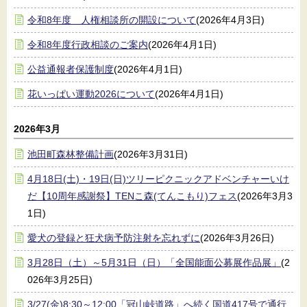
令和8年度 人権相談所の開設について
(2026年4月3日)
令和8年度行政相談のご案内
(2026年4月1日)
公益通報者保護制度
(2026年4月1日)
花いっぱい運動2026について
(2026年4月1日)
2026年3月
池田町森林整備計画
(2026年3月31日)
4月18日(土)・19日(日)ツリーピクニックアドベンチャーいけ
だ【10周年感謝祭】TENこ森(てんこもり)フェス
(2026年3月3
1日)
愛犬の登録と狂犬病予防注射を忘れずに
(2026年3月26日)
3月28日（土）～5月31日（日）「全国能面公募展作品展」
(2
026年3月25日)
3/27(金)8:30～12:00「冠山峠道路」へ続く国道417号で通行