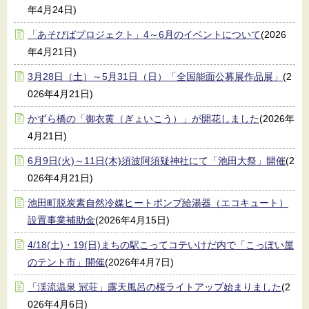
年4月24日)
「あそびばプロジェクト」4～6月のイベントについて
(2026
年4月21日)
3月28日（土）～5月31日（日）「全国能面公募展作品展」
(2
026年4月21日)
かずら橋の「御衣黄（ぎょいこう）」が開花しました
(2026年
4月21日)
6月9日(火)～11日(木)須波阿須疑神社にて「池田大祭」開催
(2
026年4月21日)
池田町脱炭素自然冷媒ヒートポンプ給湯器（エコキュート）
設置事業補助金
(2026年4月15日)
4/18(土)・19(日)まちの駅こってコテいけだ内で「こっぽい屋
のテント市」開催
(2026年4月7日)
「渓流温泉 冠荘」露天風呂の桜ライトアップ始まりました
(2
026年4月6日)