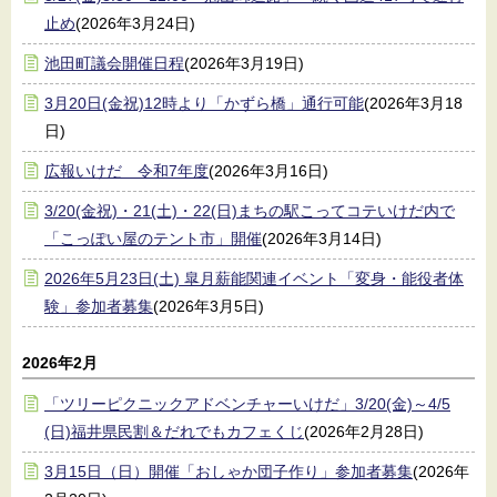
止め
(2026年3月24日)
池田町議会開催日程
(2026年3月19日)
3月20日(金祝)12時より「かずら橋」通行可能
(2026年3月18
日)
広報いけだ 令和7年度
(2026年3月16日)
3/20(金祝)・21(土)・22(日)まちの駅こってコテいけだ内で
「こっぽい屋のテント市」開催
(2026年3月14日)
2026年5月23日(土) 皐月薪能関連イベント「変身・能役者体
験」参加者募集
(2026年3月5日)
2026年2月
「ツリーピクニックアドベンチャーいけだ」3/20(金)～4/5
(日)福井県民割＆だれでもカフェくじ
(2026年2月28日)
3月15日（日）開催「おしゃか団子作り」参加者募集
(2026年