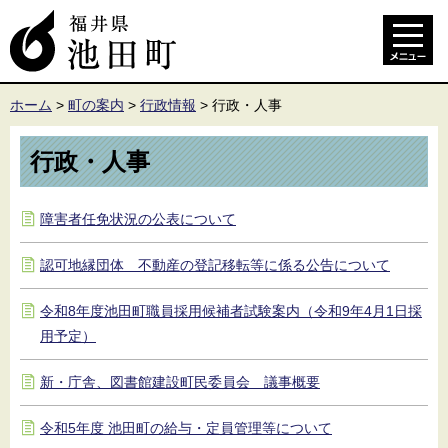
ホーム
>
町の案内
>
行政情報
>
行政・人事
行政・人事
障害者任免状況の公表について
認可地縁団体 不動産の登記移転等に係る公告について
令和8年度池田町職員採用候補者試験案内（令和9年4月1日採
用予定）
新・庁舎、図書館建設町民委員会 議事概要
令和5年度 池田町の給与・定員管理等について