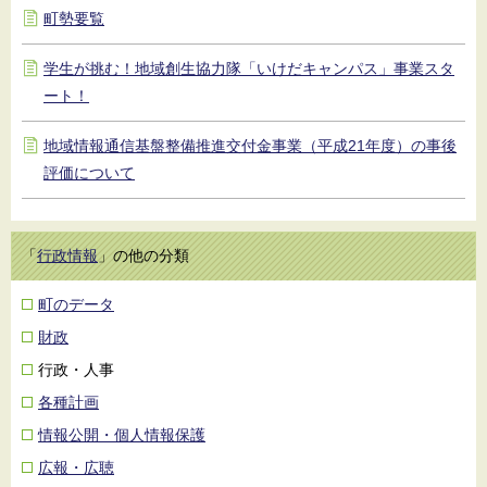
町勢要覧
学生が挑む！地域創生協力隊「いけだキャンパス」事業スタ
ート！
地域情報通信基盤整備推進交付金事業（平成21年度）の事後
評価について
「
行政情報
」の他の分類
町のデータ
財政
行政・人事
各種計画
情報公開・個人情報保護
広報・広聴